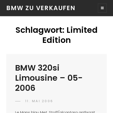
BMW ZU VERKAUFEN
Schlagwort:
Limited
Edition
BMW 320si
Limousine – 05-
2006
POSTED
11. MAI 2006
TIMI
BY
ON
Le Mans blau Met. Stoff/alcantara anthrazit