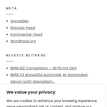
META
Anmelden
Eintrags-Feed
Kommentar-Feed
WordPress.org
NEUESTE BEITRÄGE
BMW M2 Competition – 411 PS mit DKG
BMW X3 xDrive20d Automatik, M-Sportpaket,
Xenon-Licht, Navigation,…
BMW M2 Coupé mit DKG und V-MAX Erhöhung auf
We value your privacy
270km/h
We use cookies to enhance your browsing experience,
BMW 325d Gran Turismo zu verkaufen
serve personalized ads or content, and analyze our