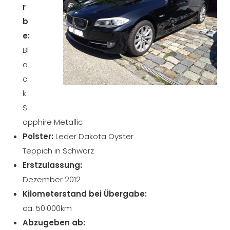
r
b
e:
Bl
a
c
k
S
apphire Metallic
Polster:
Leder Dakota Oyster
Teppich in Schwarz
Erstzulassung:
Dezember 2012
Kilometerstand bei Übergabe:
ca. 50.000km
Abzugeben ab: