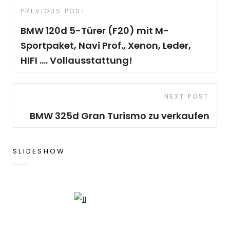
Beitragsnavigation
Previous
PREVIOUS POST
Post
BMW 120d 5-Türer (F20) mit M-
Sportpaket, Navi Prof., Xenon, Leder,
HIFI …. Vollausstattung!
Next
NEXT POST
Post
BMW 325d Gran Turismo zu verkaufen
SLIDESHOW