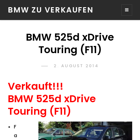
BMW ZU VERKAUFEN
BMW 525d xDrive
Touring (F11)
POSTED
2. AUGUST 2014
TIMI
BY
ON
Verkauft!!!
BMW 525d xDrive
Touring (F11)
F
a