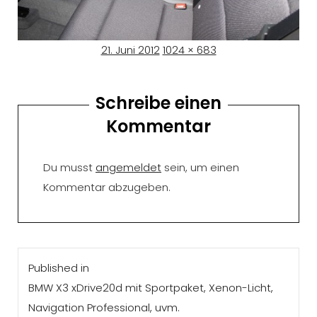
Posted
Full
21. Juni 2012
1024 × 683
on
size
Schreibe einen
Kommentar
Du musst
angemeldet
sein, um einen
Kommentar abzugeben.
Beitragsnavigation
Published in
BMW X3 xDrive20d mit Sportpaket, Xenon-Licht,
Navigation Professional, uvm.