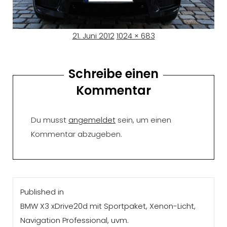
Posted
Full
21. Juni 2012
1024 × 683
on
size
Schreibe einen
Kommentar
Du musst
angemeldet
sein, um einen
Kommentar abzugeben.
Beitragsnavigation
Published in
BMW X3 xDrive20d mit Sportpaket, Xenon-Licht,
Navigation Professional, uvm.