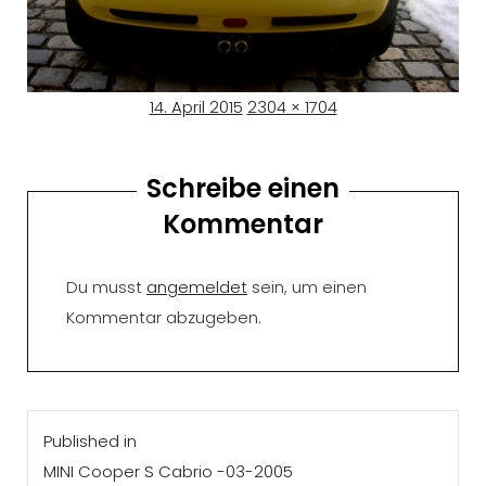
Posted
Full
14. April 2015
2304 × 1704
on
size
Schreibe einen
Kommentar
Du musst
angemeldet
sein, um einen
Kommentar abzugeben.
Beitragsnavigation
Published in
MINI Cooper S Cabrio -03-2005