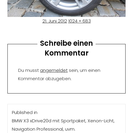
Posted
Full
21. Juni 2012
1024 × 683
on
size
Schreibe einen
Kommentar
Du musst
angemeldet
sein, um einen
Kommentar abzugeben.
Beitragsnavigation
Published in
BMW X3 xDrive20d mit Sportpaket, Xenon-Licht,
Navigation Professional, uvm.