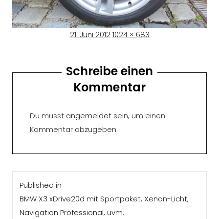
Posted
Full
21. Juni 2012
1024 × 683
on
size
Schreibe einen
Kommentar
Du musst
angemeldet
sein, um einen
Kommentar abzugeben.
Beitragsnavigation
Published in
BMW X3 xDrive20d mit Sportpaket, Xenon-Licht,
Navigation Professional, uvm.